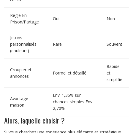
Règle En
Oui
Non
Prison/Partage
Jetons
personnalisés
Rare
Souvent
(couleurs)
Rapide
Croupier et
Formel et détaillé
et
annonces
simplifié
Env. 1,35% sur
Avantage
chances simples Env.
maison
2,70%
Alors, laquelle choisir ?
Si vous cherchez une expérience plus élégante et stratégique,