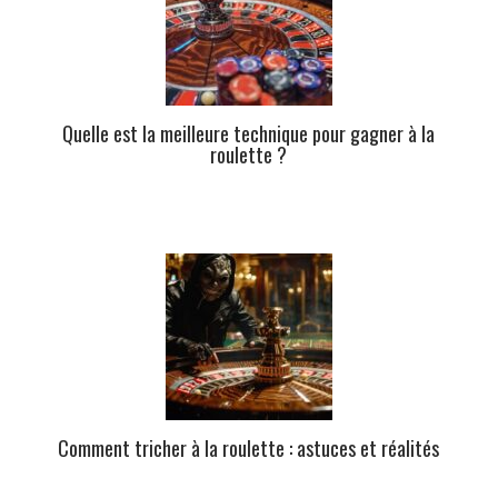
Quelle est la meilleure technique pour gagner à la
roulette ?
Comment tricher à la roulette : astuces et réalités