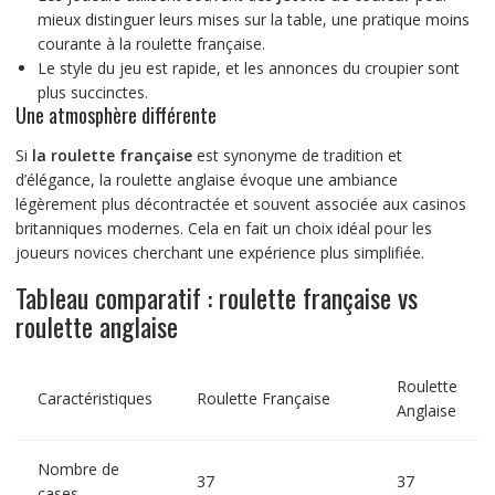
mieux distinguer leurs mises sur la table, une pratique moins
courante à la roulette française.
Le style du jeu est rapide, et les annonces du croupier sont
plus succinctes.
Une atmosphère différente
Si
la roulette française
est synonyme de tradition et
d’élégance, la roulette anglaise évoque une ambiance
légèrement plus décontractée et souvent associée aux casinos
britanniques modernes. Cela en fait un choix idéal pour les
joueurs novices cherchant une expérience plus simplifiée.
Tableau comparatif : roulette française vs
roulette anglaise
Roulette
Caractéristiques
Roulette Française
Anglaise
Nombre de
37
37
cases